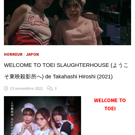
HORREUR
/
JAPON
WELCOME TO TOEI SLAUGHTERHOUSE (ようこ
そ東映殺影所へ) de Takahashi Hiroshi (2021)
15 novembre 2021
3
WELCOME TO
TOEI