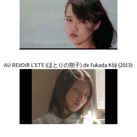
AU REVOIR L’ETE (ほとりの朔子) de Fukada Kôji (2013)