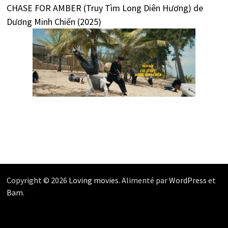
CHASE FOR AMBER (Truy Tìm Long Diên Hương) de
Dương Minh Chiến (2025)
Copyright © 2026
Loving movies
. Alimenté par
WordPress
et
Bam
.