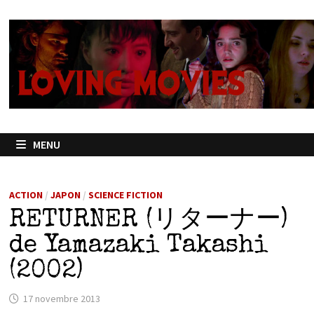
Passer
au
contenu
MENU
ACTION
/
JAPON
/
SCIENCE FICTION
RETURNER (リターナー)
de Yamazaki Takashi
(2002)
17 novembre 2013