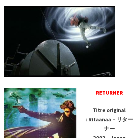
RETURNER
Titre original
: Ritaanaa – リター
ナー
2002 – Japon