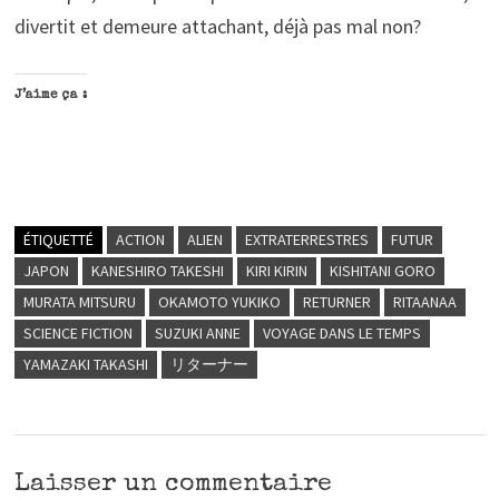
divertit et demeure attachant, déjà pas mal non?
J’aime ça :
ÉTIQUETTÉ
ACTION
ALIEN
EXTRATERRESTRES
FUTUR
JAPON
KANESHIRO TAKESHI
KIRI KIRIN
KISHITANI GORO
MURATA MITSURU
OKAMOTO YUKIKO
RETURNER
RITAANAA
SCIENCE FICTION
SUZUKI ANNE
VOYAGE DANS LE TEMPS
YAMAZAKI TAKASHI
リターナー
Laisser un commentaire