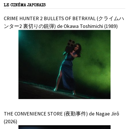
LE CINÉMA JAPONAIS
CRIME HUNTER 2 BULLETS OF BETRAYAL (クライムハ
ンター2 裏切りの銃弾) de Okawa Toshimichi (1989)
THE CONVENIENCE STORE (夜勤事件) de Nagae Jirô
(2026)