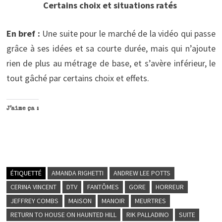
Certains choix et situations ratés
En bref :
Une suite pour le marché de la vidéo qui passe
grâce à ses idées et sa courte durée, mais qui n’ajoute
rien de plus au métrage de base, et s’avère inférieur, le
tout gâché par certains choix et effets.
J’aime ça :
ÉTIQUETTÉ
AMANDA RIGHETTI
ANDREW LEE POTTS
CERINA VINCENT
DTV
FANTÔMES
GORE
HORREUR
JEFFREY COMBS
MAISON
MANOIR
MEURTRES
RETURN TO HOUSE ON HAUNTED HILL
RIK PALLADINO
SUITE