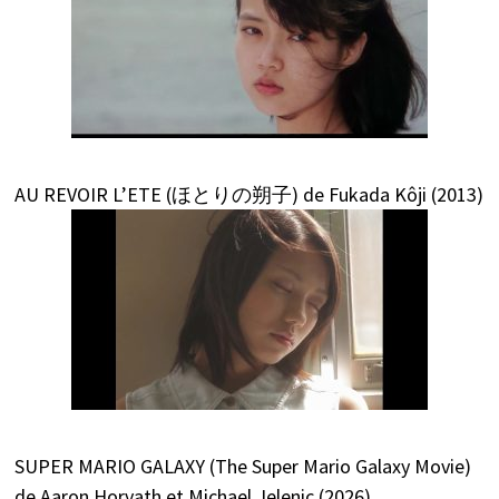
AU REVOIR L’ETE (ほとりの朔子) de Fukada Kôji (2013)
SUPER MARIO GALAXY (The Super Mario Galaxy Movie)
de Aaron Horvath et Michael Jelenic (2026)