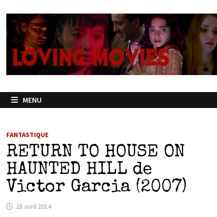
Passer
au
contenu
MENU
FANTASTIQUE
RETURN TO HOUSE ON
HAUNTED HILL de
Victor Garcia (2007)
28 avril 2014