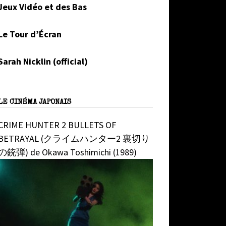
Jeux Vidéo et des Bas
Le Tour d’Écran
Sarah Nicklin (official)
LE CINÉMA JAPONAIS
CRIME HUNTER 2 BULLETS OF
BETRAYAL (クライムハンター2 裏切り
の銃弾) de Okawa Toshimichi (1989)