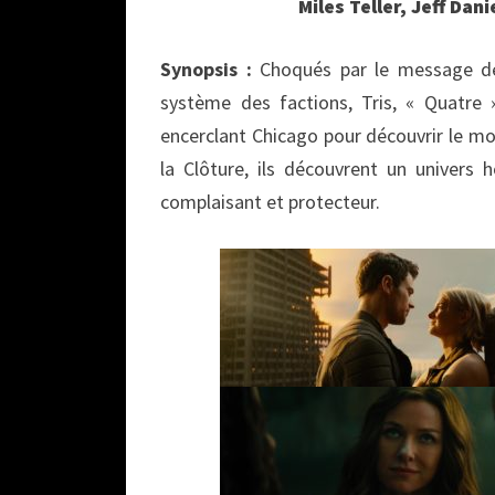
Miles Teller, Jeff Da
Synopsis :
Choqués par le message des
système des factions, Tris, « Quatre
encerclant Chicago pour découvrir le mo
la Clôture, ils découvrent un univers 
complaisant et protecteur.