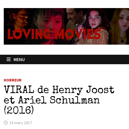
Passer
au
contenu
MENU
HORREUR
VIRAL de Henry Joost
et Ariel Schulman
(2016)
18 mars 2017