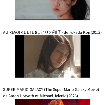
AU REVOIR L’ETE (ほとりの朔子) de Fukada Kôji (2013)
SUPER MARIO GALAXY (The Super Mario Galaxy Movie)
de Aaron Horvath et Michael Jelenic (2026)