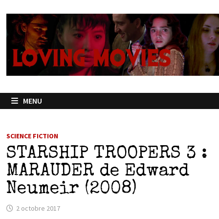
Passer
au
contenu
MENU
SCIENCE FICTION
STARSHIP TROOPERS 3 :
MARAUDER de Edward
Neumeir (2008)
2 octobre 2017