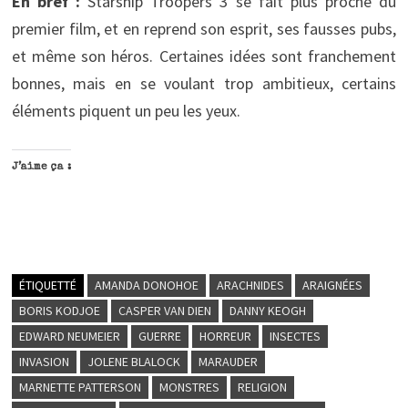
En bref :
Starship Troopers 3 se fait plus proche du
premier film, et en reprend son esprit, ses fausses pubs,
et même son héros. Certaines idées sont franchement
bonnes, mais en se voulant trop ambitieux, certains
éléments piquent un peu les yeux.
J’aime ça :
ÉTIQUETTÉ
AMANDA DONOHOE
ARACHNIDES
ARAIGNÉES
BORIS KODJOE
CASPER VAN DIEN
DANNY KEOGH
EDWARD NEUMEIER
GUERRE
HORREUR
INSECTES
INVASION
JOLENE BLALOCK
MARAUDER
MARNETTE PATTERSON
MONSTRES
RELIGION