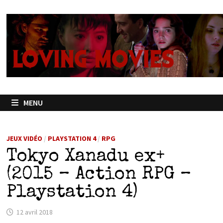
Passer
au
contenu
MENU
JEUX VIDÉO
/
PLAYSTATION 4
/
RPG
Tokyo Xanadu ex+
(2015 – Action RPG –
Playstation 4)
12 avril 2018