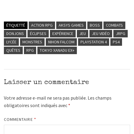
ÉTIQUETTÉ
ACTION RPG
AKSYS GAMES
BOSS
COMBATS
DONJONS
ÉCLIPSES
EXPÉRIENCE
JEU
JEU VIDÉO
JRPG
LYCÉE
MONSTRES
NIHON FALCOM
PLAYSTATION 4
PS4
QUÊTES
RPG
TOKYO XANADU EX+
Laisser un commentaire
Votre adresse e-mail ne sera pas publiée.
Les champs
obligatoires sont indiqués avec
*
COMMENTAIRE
*