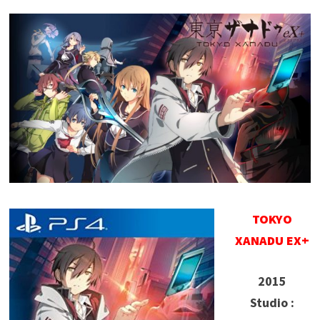
TOKYO
XANADU EX+
2015
Studio :