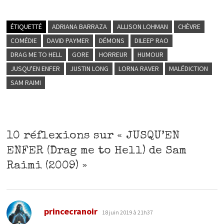
ÉTIQUETTÉ
ADRIANA BARRAZA
ALLISON LOHMAN
CHÈVRE
COMÉDIE
DAVID PAYMER
DÉMONS
DILEEP RAO
DRAG ME TO HELL
GORE
HORREUR
HUMOUR
JUSQU'EN ENFER
JUSTIN LONG
LORNA RAVER
MALÉDICTION
SAM RAIMI
10 réflexions sur «
JUSQU’EN
ENFER (Drag me to Hell) de Sam
Raimi (2009)
»
dit :
princecranoir
18 juin 2019 à 21h37