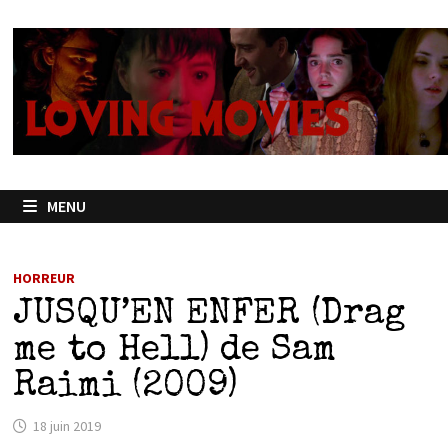
Passer
au
contenu
MENU
HORREUR
JUSQU’EN ENFER (Drag
me to Hell) de Sam
Raimi (2009)
18 juin 2019