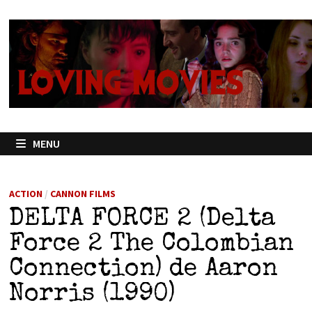
Passer
au
contenu
MENU
ACTION
/
CANNON FILMS
DELTA FORCE 2 (Delta
Force 2 The Colombian
Connection) de Aaron
Norris (1990)