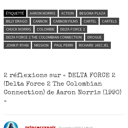
ÉTIQUETTÉ
AARON NORRIS
ACTION
BEGONA PLAZA
BILLY DRAGO
CANNON
CANNON FILMS
CARTEL
CARTELS
CHUCK NORRIS
COLOMBIE
DELTA FORCE 2
DELTA FORCE 2 THE COLOMBIAN CONNECTION
DROGUE
JOHN P. RYAN
MISSION
PAUL PERRI
RICHARD JAECJEL
2 réflexions sur «
DELTA FORCE 2
(Delta Force 2 The Colombian
Connection) de Aaron Norris (1990)
»
dit :
princecranoir
23 octobre 2020 à 14h19