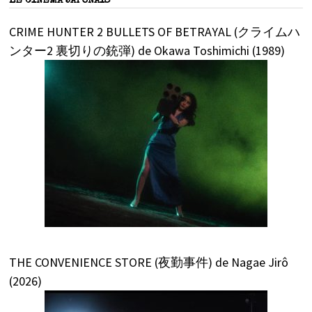
LE CINÉMA JAPONAIS
CRIME HUNTER 2 BULLETS OF BETRAYAL (クライムハ
ンター2 裏切りの銃弾) de Okawa Toshimichi (1989)
THE CONVENIENCE STORE (夜勤事件) de Nagae Jirô
(2026)