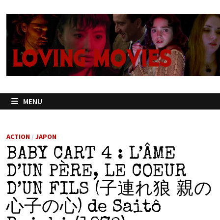
Passer
au
contenu
MENU
ACTION
/
JAPON
BABY CART 4 : L’ÂME
D’UN PÈRE, LE COEUR
D’UN FILS (子連れ狼 親の
心子の心) de Saitô