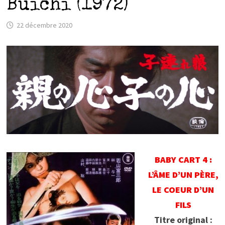
Buichi (1972)
22 décembre 2020
BABY CART 4 :
L’ÂME D’UN PÈRE,
LE COEUR D’UN
FILS
Titre original :