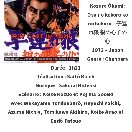
Kozure Ōkami:
Oya no kokoro ko
no kokoro – 子連
れ狼 親の心子の
心
1972 – Japon
Genre : Chanbara
Durée : 1h21
Réalisation : Saitô Buichi
Musique : Sakurai Hideaki
Scénario : Koike Kazuo et Kojima Goseki
Avec Wakayama Tomisaburô, Hayachi Yoichi,
Azuma Michie, Tomikawa Akihiro, Koike Asao et
Endô Tatsuo