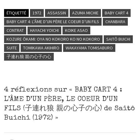
ÉTIQUETTÉ
1972
ASSASSIN
AZUMA MICHIE
BABY CART 4
BABY CART 4: L’ÂME D’UN PÈRE LE COEUR D’UN FILS
CHANBARA
CONTRAT
HAYACHI YOICHI
KOIKE ASAO
KOZURE ŌKAMI: OYA NO KOKORO KO NO KOKORO
SAITÔ BUICHI
SUITE
TOMIKAWA AKIHIRO
WAKAYAMA TOMISABURO
子連れ狼 親の心子の心
4 réflexions sur «
BABY CART 4 :
L’ÂME D’UN PÈRE, LE COEUR D’UN
FILS (子連れ狼 親の心子の心) de Saitô
Buichi (1972)
»