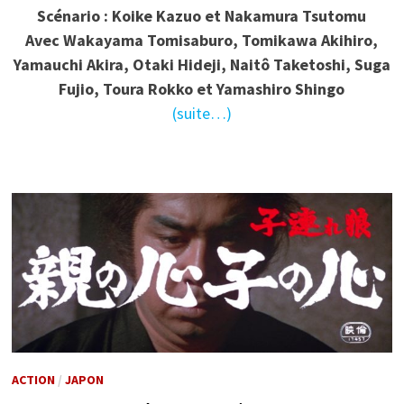
Scénario : Koike Kazuo et Nakamura Tsutomu
Avec
Wakayama Tomisaburo, Tomikawa Akihiro,
Yamauchi Akira, Otaki Hideji, Naitô Taketoshi, Suga
Fujio, Toura Rokko et Yamashiro Shingo
(suite…)
ACTION
/
JAPON