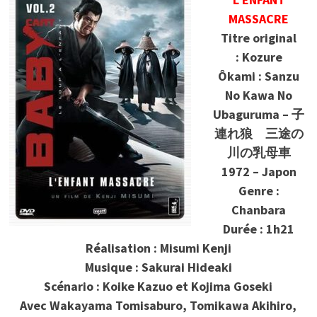
MASSACRE
Titre original
: Kozure
Ôkami : Sanzu
No Kawa No
Ubaguruma – 子
連れ狼 三途の
川の乳母車
1972 – Japon
Genre :
Chanbara
Durée : 1h21
Réalisation : Misumi Kenji
Musique : Sakurai Hideaki
Scénario : Koike Kazuo et Kojima Goseki
Avec Wakayama Tomisaburo, Tomikawa Akihiro,