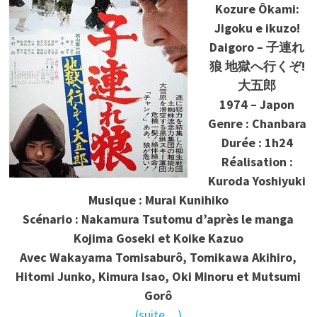
Kozure Ôkami:
Jigoku e ikuzo!
Daigoro – 子連れ
狼 地獄へ行くぞ!
大五郎
1974 – Japon
Genre : Chanbara
Durée : 1h24
Réalisation :
Kuroda Yoshiyuki
Musique : Murai Kunihiko
Scénario : Nakamura Tsutomu d’après le manga
Kojima Goseki et Koike Kazuo
Avec Wakayama Tomisaburô, Tomikawa Akihiro,
Hitomi Junko, Kimura Isao, Oki Minoru et Mutsumi
Gorô
(suite…)