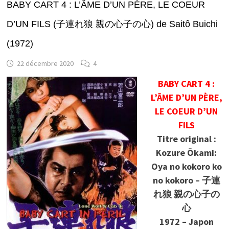
BABY CART 4 : L’ÂME D’UN PÈRE, LE COEUR
D’UN FILS (子連れ狼 親の心子の心) de Saitô Buichi
(1972)
22 décembre 2020
4
BABY CART 4 :
L’ÂME D’UN PÈRE,
LE COEUR D’UN
FILS
Titre original :
Kozure Ōkami:
Oya no kokoro ko
no kokoro – 子連
れ狼 親の心子の
心
1972 – Japon