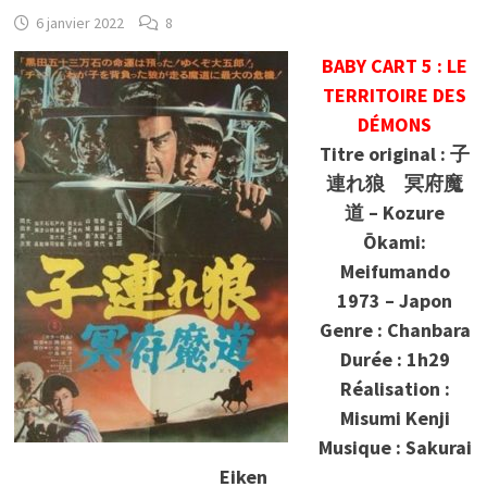
6 janvier 2022
8
BABY CART 5 : LE
TERRITOIRE DES
DÉMONS
Titre original : 子
連れ狼 冥府魔
道 – Kozure
Ōkami:
Meifumando
1973 – Japon
Genre : Chanbara
Durée : 1h29
Réalisation :
Misumi Kenji
Musique : Sakurai
Eiken