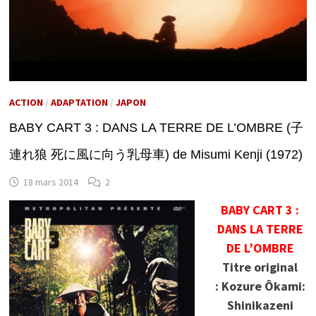
ACTION
/
ADAPTATION
/
JAPON
BABY CART 3 : DANS LA TERRE DE L’OMBRE (子
連れ狼 死に風に向う乳母車) de Misumi Kenji (1972)
18 mars 2014
2
BABY CART 3 :
DANS LA TERRE
DE L’OMBRE
Titre original
: Kozure Ôkami:
Shinikazeni