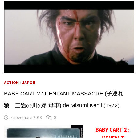
ACTION
/
JAPON
BABY CART 2 : L’ENFANT MASSACRE (子連れ
狼 三途の川の乳母車) de Misumi Kenji (1972)
7 novembre 2013
0
BABY CART 2 :
L’ENFANT