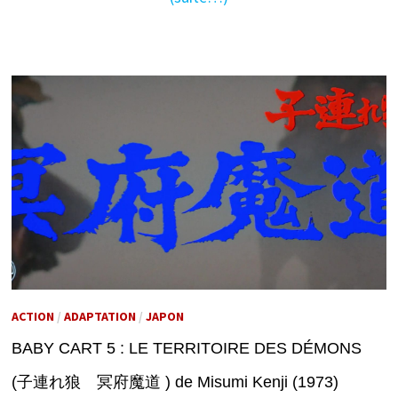
ACTION
/
ADAPTATION
/
JAPON
BABY CART 5 : LE TERRITOIRE DES DÉMONS
(子連れ狼 冥府魔道 ) de Misumi Kenji (1973)