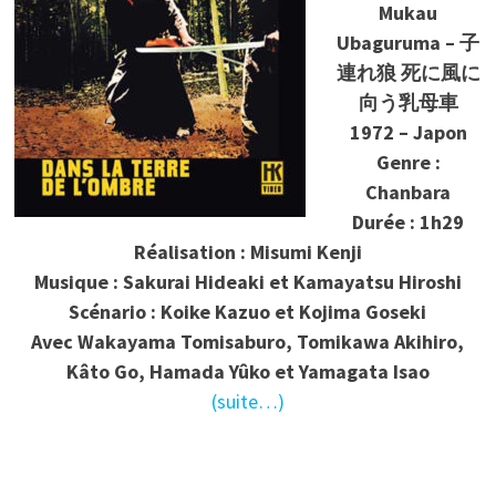
Mukau
Ubaguruma – 子
連れ狼 死に風に
向う乳母車
1972 – Japon
Genre :
Chanbara
Durée : 1h29
Réalisation : Misumi Kenji
Musique : Sakurai Hideaki et Kamayatsu Hiroshi
Scénario : Koike Kazuo et Kojima Goseki
Avec Wakayama Tomisaburo, Tomikawa Akihiro,
Kâto Go, Hamada Yûko et Yamagata Isao
(suite…)