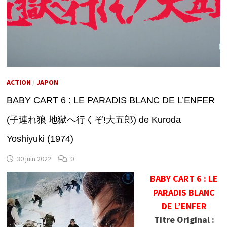
ACTION
/
JAPON
BABY CART 6 : LE PARADIS BLANC DE L’ENFER
(子連れ狼 地獄へ行くぞ!大五郎) de Kuroda
Yoshiyuki (1974)
30 juin 2022
0
BABY CART 6 : LE
PARADIS BLANC
DE L’ENFER
Titre Original :