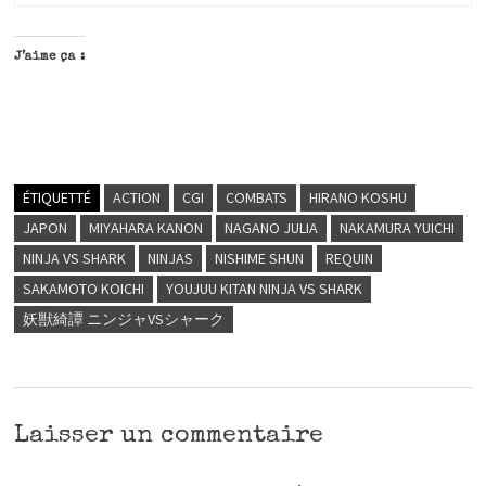
J’aime ça :
ÉTIQUETTÉ
ACTION
CGI
COMBATS
HIRANO KOSHU
JAPON
MIYAHARA KANON
NAGANO JULIA
NAKAMURA YUICHI
NINJA VS SHARK
NINJAS
NISHIME SHUN
REQUIN
SAKAMOTO KOICHI
YOUJUU KITAN NINJA VS SHARK
妖獣綺譚 ニンジャVSシャーク
Laisser un commentaire