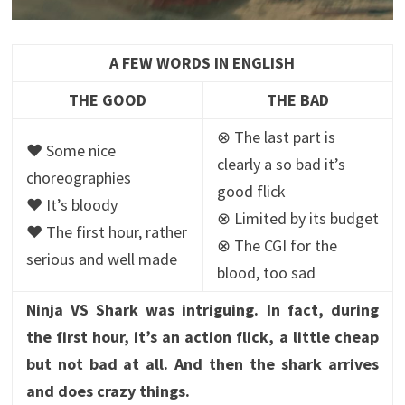
A FEW WORDS IN ENGLISH
THE GOOD
THE BAD
⊗ The last part is
♥ Some nice
clearly a so bad it’s
choreographies
good flick
♥ It’s bloody
⊗ Limited by its budget
♥ The first hour, rather
⊗ The CGI for the
serious and well made
blood, too sad
Ninja VS Shark was intriguing. In fact, during
the first hour, it’s an action flick, a little cheap
but not bad at all. And then the shark arrives
and does crazy things.