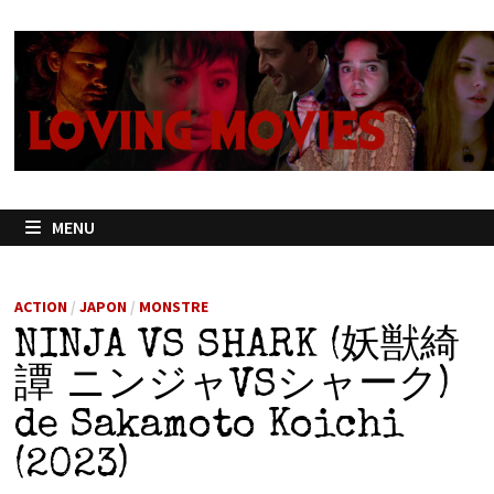
Passer
au
contenu
MENU
ACTION
/
JAPON
/
MONSTRE
NINJA VS SHARK (妖獣綺
譚 ニンジャVSシャーク)
de Sakamoto Koichi
(2023)