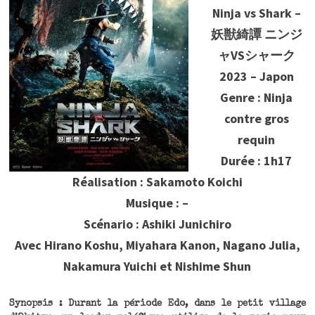
Ninja vs Shark –
妖獣綺譚 ニンジ
ャVSシャーク
2023 – Japon
Genre : Ninja
contre gros
requin
Durée : 1h17
Réalisation : Sakamoto Koichi
Musique : –
Scénario : Ashiki Junichiro
Avec Hirano Koshu, Miyahara Kanon, Nagano Julia,
Nakamura Yuichi et Nishime Shun
Synopsis : Durant la période Edo, dans le petit village