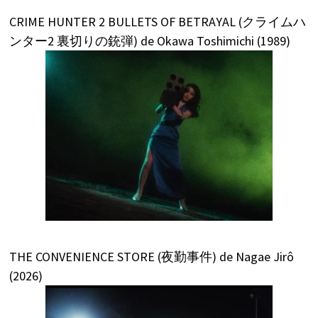
CRIME HUNTER 2 BULLETS OF BETRAYAL (クライムハ
ンター2 裏切りの銃弾) de Okawa Toshimichi (1989)
THE CONVENIENCE STORE (夜勤事件) de Nagae Jirô
(2026)