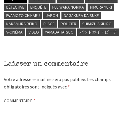
DÉTECTIVE
ENQUÊTE
FUJIWARA NORIKA
HIMURA YUKI
IWAMOTO CHIHARU
JAPON
NAGAKURA DAISUKE
NAKAMURA REIKO
PLAGE
POLICIER
SHIMIZU AKIHIRO
V-CINÉMA
VIDÉO
YAMADA TATSUO
バッドガイ・ビーチ
Laisser un commentaire
Votre adresse e-mail ne sera pas publiée.
Les champs
obligatoires sont indiqués avec
*
COMMENTAIRE
*