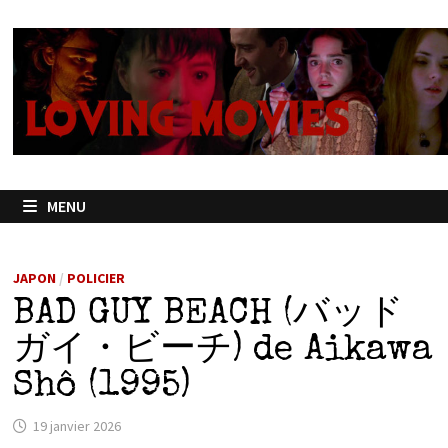
Passer
au
contenu
MENU
JAPON
/
POLICIER
BAD GUY BEACH (バッド
ガイ・ビーチ) de Aikawa
Shô (1995)
19 janvier 2026