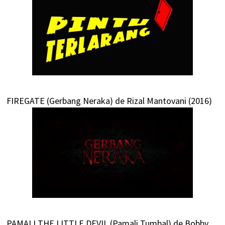
FIREGATE (Gerbang Neraka) de Rizal Mantovani (2016)
PAMALI THE LITTLE DEVIL (Pamali Tumbal) de Bobby