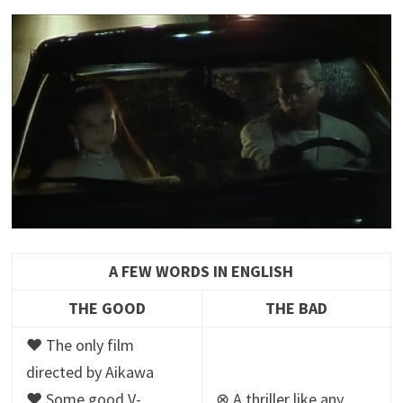
A FEW WORDS IN ENGLISH
THE GOOD
THE BAD
♥ The only film
directed by Aikawa
♥ Some good V-
⊗ A thriller like any