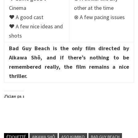
Cinema
other at the time
♥ A good cast
⊗ A few pacing issues
♥ A few nice ideas and
shots
Bad Guy Beach is the only film directed by
Aikawa Shô, and if there’s nothing to be
remembered really, the film remains a nice
thriller.
J’aime ça :
ÉTIQUETTÉ
AIKAWA SHÔ
ASO KUMIKO
BAD GUY BEACH