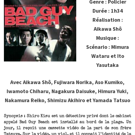
Genre : Policier
Durée : 1h34
Réalisation :
Aikawa Shô
Musique :
Scénario : Mimura
Wataru et Ito
Yasutaka
Avec Aikawa Shô, Fujiwara Norika, Aso Kumiko,
Iwamoto Chiharu, Nagakura Daisuke, Himura Yuki,
Nakamura Reiko, Shimizu Akihiro et Yamada Tatsuo
Synopsis : Shiro Kisu est un détective privé dont le cabinet
appelé Bad Guy Beach est installé au bord de la plage. Un
jour, il reçoit une cassette vidéo de la part de son frère
Tatsuya. Sur la vidéo, un viol, et il connait l’identité de la