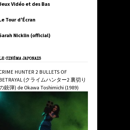
Jeux Vidéo et des Bas
Le Tour d’Écran
Sarah Nicklin (official)
LE CINÉMA JAPONAIS
CRIME HUNTER 2 BULLETS OF
BETRAYAL (クライムハンター2 裏切り
の銃弾) de Okawa Toshimichi (1989)