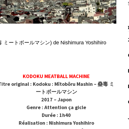
 ミートボールマシン) de Nishimura Yoshihiro
KODOKU MEATBALL MACHINE
Titre original : Kodoku : Mîtobôru Mashin – 蠱毒 ミ
ートボールマシン
2017 – Japon
Genre : Attention ça gicle
Durée : 1h40
Réalisation : Nishimura Yoshihiro