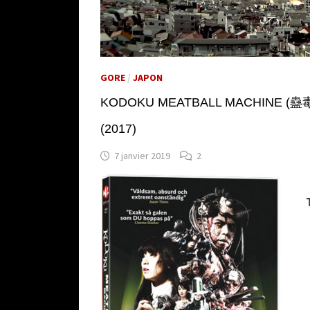
GORE
/
JAPON
KODOKU MEATBALL MACHINE (蠱毒
(2017)
7 janvier 2019
2