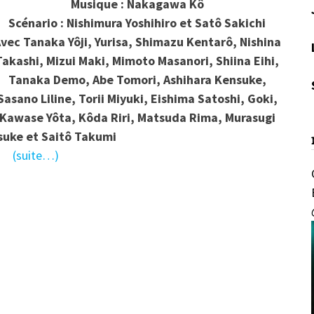
Musique : Nakagawa Kô
Scénario : Nishimura Yoshihiro et Satô Sakichi
vec Tanaka Yôji, Yurisa, Shimazu Kentarô, Nishina
Takashi, Mizui Maki, Mimoto Masanori, Shiina Eihi,
Tanaka Demo, Abe Tomori, Ashihara Kensuke,
Sasano Liline, Torii Miyuki, Eishima Satoshi, Goki,
Kawase Yôta, Kôda Riri, Matsuda Rima, Murasugi
uke et Saitô Takumi
(suite…)