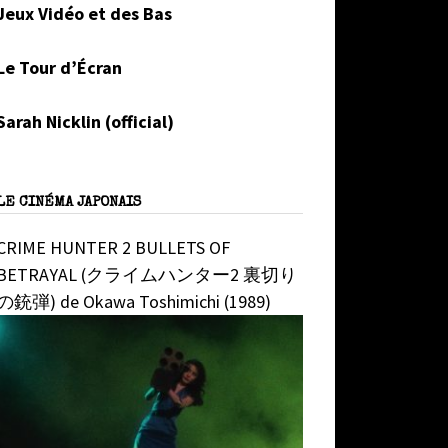
Jeux Vidéo et des Bas
Le Tour d’Écran
Sarah Nicklin (official)
LE CINÉMA JAPONAIS
CRIME HUNTER 2 BULLETS OF
BETRAYAL (クライムハンター2 裏切り
の銃弾) de Okawa Toshimichi (1989)