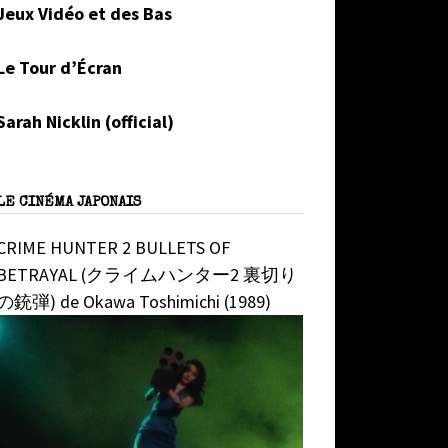
Jeux Vidéo et des Bas
Le Tour d’Écran
Sarah Nicklin (official)
LE CINÉMA JAPONAIS
CRIME HUNTER 2 BULLETS OF
BETRAYAL (クライムハンター2 裏切り
の銃弾) de Okawa Toshimichi (1989)