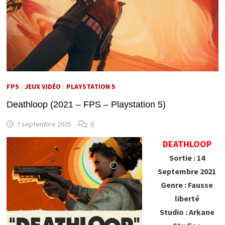
FPS
/
JEUX VIDÉO
/
PLAYSTATION 5
Deathloop (2021 – FPS – Playstation 5)
7 septembre 2025
0
DEATHLOOP
Sortie : 14
Septembre 2021
Genre : Fausse
liberté
Studio : Arkane