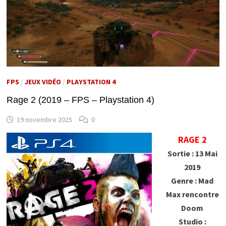
FPS
/
JEUX VIDÉO
/
PLAYSTATION 4
Rage 2 (2019 – FPS – Playstation 4)
19 novembre 2025
0
RAGE 2
Sortie : 13 Mai
2019
Genre : Mad
Max rencontre
Doom
Studio :