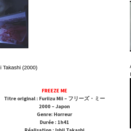
akashi (2000)
FREEZE ME
Titre original : Furiizu Mii – フリーズ・ミー
2000 – Japon
Genre: Horreur
Durée : 1h41
Réalisation : Ishii Takashi