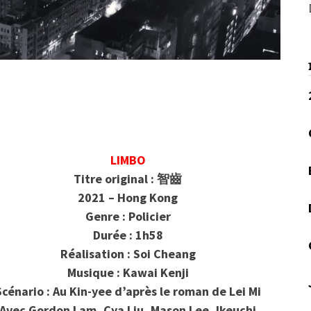
LIMBO
Titre original : 智齒
2021 – Hong Kong
Genre : Policier
Durée : 1h58
Réalisation : Soi Cheang
Musique : Kawai Kenji
Scénario : Au Kin-yee d’après le roman de Lei Mi
Avec
Gordon Lam, Cya Liu, Mason Lee, Ikeuchi