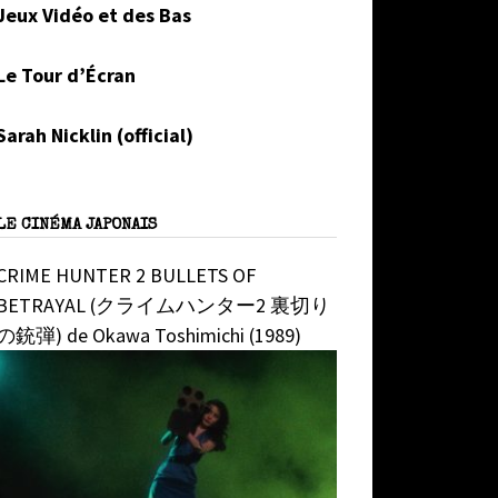
Jeux Vidéo et des Bas
Le Tour d’Écran
Sarah Nicklin (official)
LE CINÉMA JAPONAIS
CRIME HUNTER 2 BULLETS OF
BETRAYAL (クライムハンター2 裏切り
の銃弾) de Okawa Toshimichi (1989)