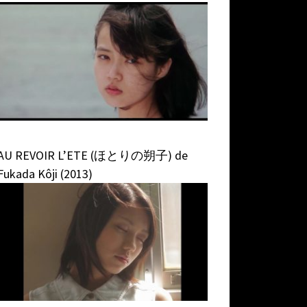
AU REVOIR L’ETE (ほとりの朔子) de
Fukada Kôji (2013)