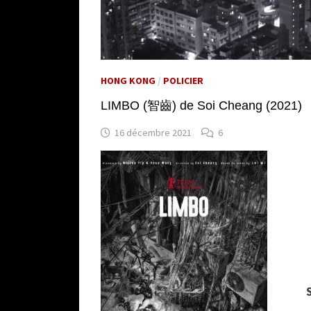
HONG KONG
/
POLICIER
LIMBO (智齒) de Soi Cheang (2021)
16 décembre 2021
6