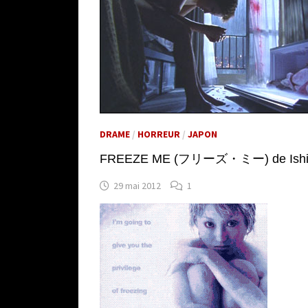
DRAME
/
HORREUR
/
JAPON
FREEZE ME (フリーズ・ミー) de Ishii T
29 mai 2012
1