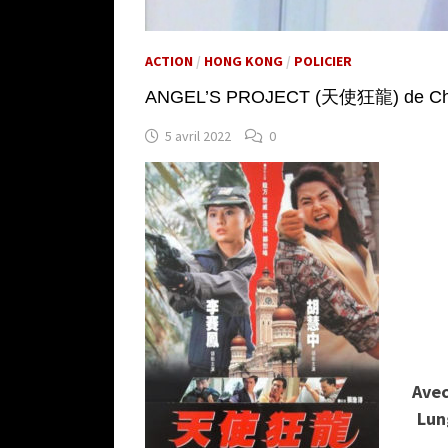
ACTION
/
HONG KONG
/
POLICIER
ANGEL’S PROJECT (天使狂龍) de Che
5 avril 2022
0
Ave
Lun