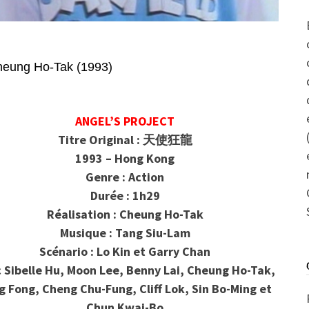
ung Ho-Tak (1993)
ANGEL’S PROJECT
Titre Original : 天使狂龍
1993 – Hong Kong
Genre : Action
Durée : 1h29
Réalisation : Cheung Ho-Tak
Musique : Tang Siu-Lam
Scénario : Lo Kin et Garry Chan
c
Sibelle Hu, Moon Lee, Benny Lai, Cheung Ho-Tak,
g Fong, Cheng Chu-Fung, Cliff Lok, Sin Bo-Ming et
Chun Kwai-Bo