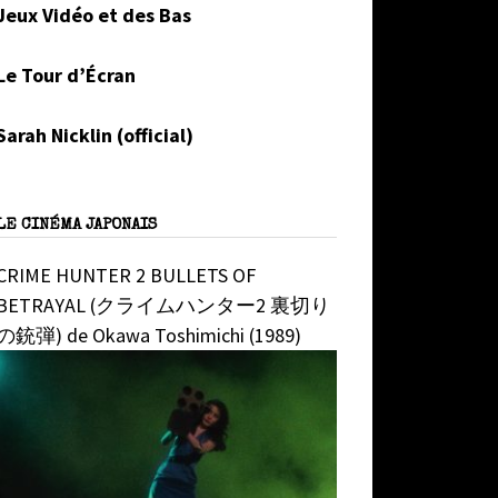
Jeux Vidéo et des Bas
Le Tour d’Écran
Sarah Nicklin (official)
LE CINÉMA JAPONAIS
CRIME HUNTER 2 BULLETS OF
BETRAYAL (クライムハンター2 裏切り
の銃弾) de Okawa Toshimichi (1989)