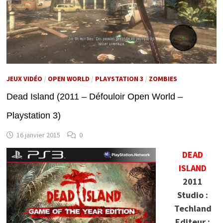
JEUX VIDÉO
/
OPEN WORLD
/
PLAYSTATION 3
/
ZOMBIES
Dead Island (2011 – Défouloir Open World –
Playstation 3)
16 janvier 2015
0
DEAD
ISLAND
2011
Studio :
Techland
Editeur :