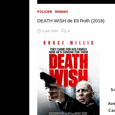
POLICIER
/
REMAKE
DEATH WISH de Eli Roth (2018)
5 juin 2018
4
Sc
Ave
Cam