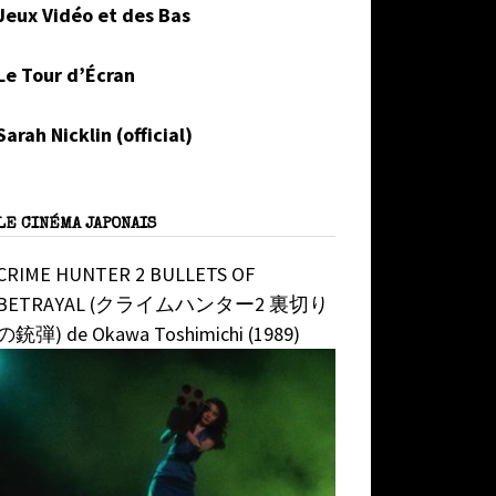
Jeux Vidéo et des Bas
Le Tour d’Écran
Sarah Nicklin (official)
LE CINÉMA JAPONAIS
CRIME HUNTER 2 BULLETS OF
BETRAYAL (クライムハンター2 裏切り
の銃弾) de Okawa Toshimichi (1989)