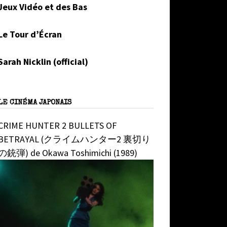
Jeux Vidéo et des Bas
Le Tour d’Écran
Sarah Nicklin (official)
LE CINÉMA JAPONAIS
CRIME HUNTER 2 BULLETS OF
BETRAYAL (クライムハンター2 裏切り
の銃弾) de Okawa Toshimichi (1989)