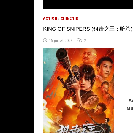
ACTION
/
CHINE/HK
KING OF SNIPERS (狙击之王：暗杀) de 
15 juillet 2023
2
A
Mu