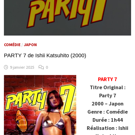
COMÉDIE
/
JAPON
PARTY 7 de Ishii Katsuhito (2000)
9 janvier 2025
0
PARTY 7
Titre Original :
Party 7
2000 – Japon
Genre : Comédie
Durée : 1h44
Réalisation : Ishii