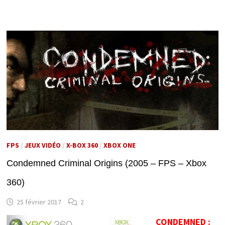
FPS
/
JEUX VIDÉO
/
X-BOX 360
/
XBOX ONE
Condemned Criminal Origins (2005 – FPS – Xbox
360)
25 février 2017
2
CONDEMNED :