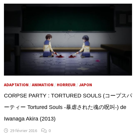
ADAPTATION
/
ANIMATION
/
HORREUR
/
JAPON
CORPSE PARTY : TORTURED SOULS (コープスパ
ーティー Tortured Souls -暴虐された魂の呪叫-) de
Iwanaga Akira (2013)
29 février 2016
0