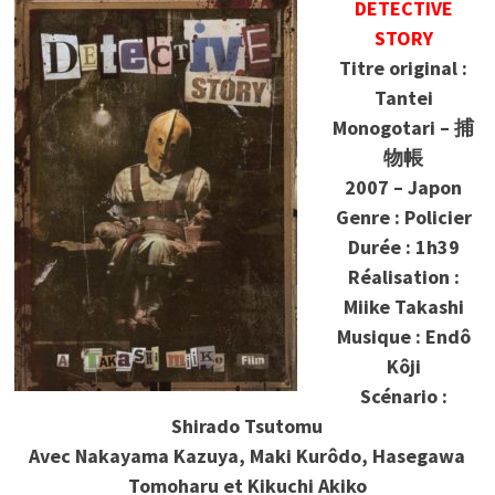
DETECTIVE
STORY
Titre original :
Tantei
Monogotari – 捕
物帳
2007 – Japon
Genre : Policier
Durée : 1h39
Réalisation :
Miike Takashi
Musique : Endô
Kôji
Scénario :
Shirado Tsutomu
Avec Nakayama Kazuya, Maki Kurôdo, Hasegawa
Tomoharu et Kikuchi Akiko