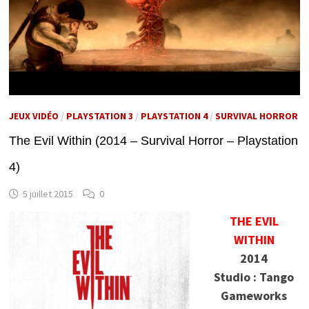
JEUX VIDÉO
/
PLAYSTATION 3
/
PLAYSTATION 4
/
SURVIVAL HORROR
The Evil Within (2014 – Survival Horror – Playstation
4)
5 juillet 2015
0
THE EVIL
WITHIN
2014
Studio : Tango
Gameworks