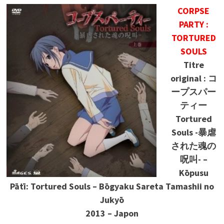
CORPSE
PARTY :
TORTURED
SOULS
Titre
original : コ
ープスパー
ティー
Tortured
Souls -暴虐
された魂の
呪叫- –
Kōpusu
Pātī: Tortured Souls – Bōgyaku Sareta Tamashii no
Jukyō
2013 – Japon