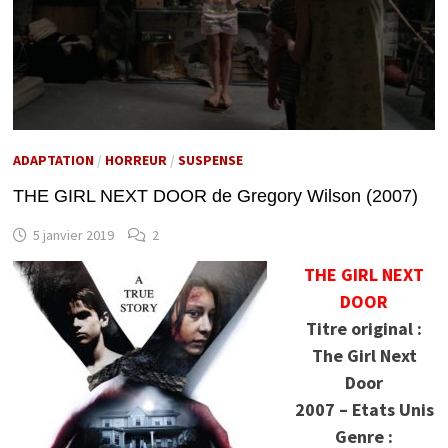
ADAPTATION
/
HORREUR
/
SUSPENSE
THE GIRL NEXT DOOR de Gregory Wilson (2007)
5 janvier 2019
2
THE GIRL NEXT
DOOR
Titre original :
The Girl Next
Door
2007 – Etats Unis
Genre :