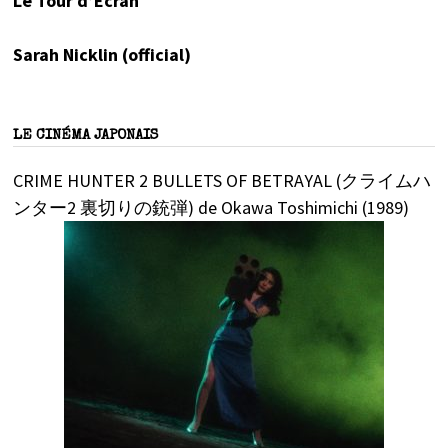
Le Tour d’Écran
Sarah Nicklin (official)
LE CINÉMA JAPONAIS
CRIME HUNTER 2 BULLETS OF BETRAYAL (クライムハ
ンター2 裏切りの銃弾) de Okawa Toshimichi (1989)