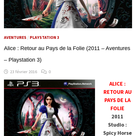
AVENTURES
/
PLAYSTATION 3
Alice : Retour au Pays de la Folie (2011 – Aventures
– Playstation 3)
23 février 2016
0
ALICE :
RETOUR AU
PAYS DE LA
FOLIE
2011
Studio :
Spicy Horse