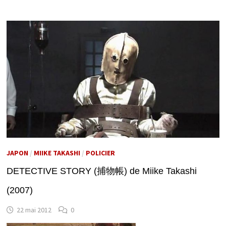
JAPON
/
MIIKE TAKASHI
/
POLICIER
DETECTIVE STORY (捕物帳) de Miike Takashi
(2007)
22 mai 2012
0