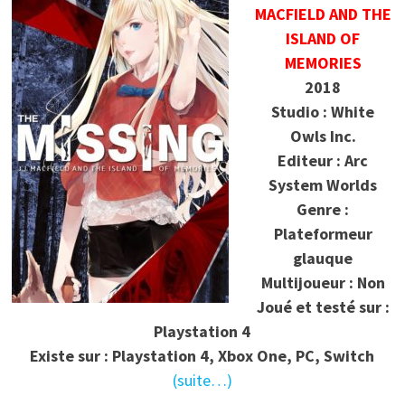
MACFIELD AND THE
ISLAND OF
MEMORIES
2018
Studio : White
Owls Inc.
Editeur : Arc
System Worlds
Genre :
Plateformeur
glauque
Multijoueur : Non
Joué et testé sur :
Playstation 4
Existe sur : Playstation 4, Xbox One, PC, Switch
(suite…)