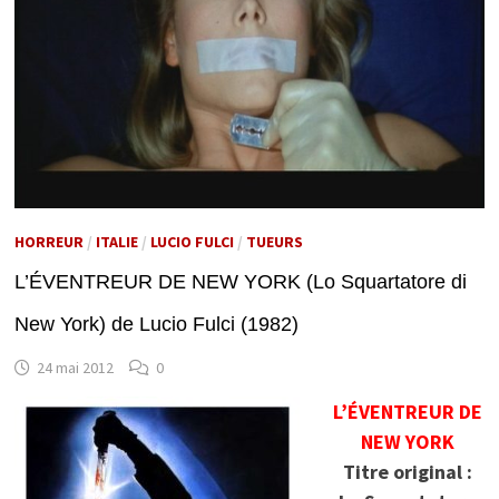
HORREUR
/
ITALIE
/
LUCIO FULCI
/
TUEURS
L’ÉVENTREUR DE NEW YORK (Lo Squartatore di
New York) de Lucio Fulci (1982)
24 mai 2012
0
L’ÉVENTREUR DE
NEW YORK
Titre original :