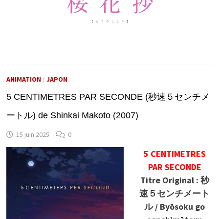
ANIMATION
/
JAPON
5 CENTIMETRES PAR SECONDE (秒速５センチメ
ートル) de Shinkai Makoto (2007)
15 juin 2025
0
5 CENTIMETRES
PAR SECONDE
Titre Original : 秒
速５センチメート
ル / Byōsoku go