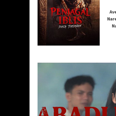
Ave
Nar
N