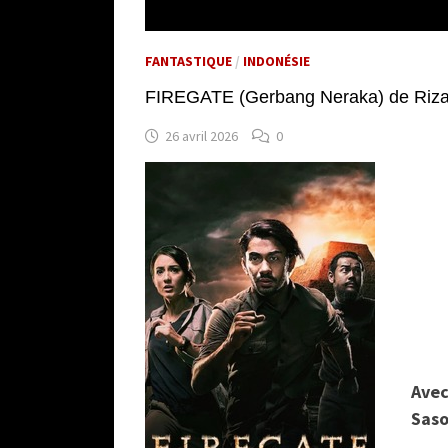
FANTASTIQUE
/
INDONÉSIE
FIREGATE (Gerbang Neraka) de Riza
26 avril 2026
0
Avec
Saso