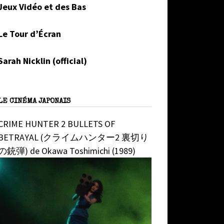
Jeux Vidéo et des Bas
Le Tour d’Écran
Sarah Nicklin (official)
LE CINÉMA JAPONAIS
CRIME HUNTER 2 BULLETS OF
BETRAYAL (クライムハンター2 裏切り
の銃弾) de Okawa Toshimichi (1989)