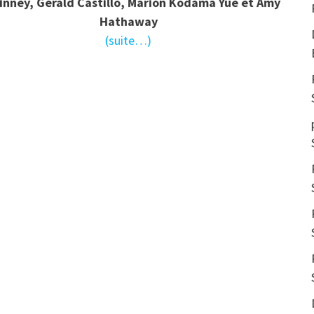
inney, Gerald Castillo, Marion Kodama Yue et Amy
Hathaway
(suite…)