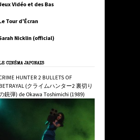
Jeux Vidéo et des Bas
Le Tour d’Écran
Sarah Nicklin (official)
LE CINÉMA JAPONAIS
CRIME HUNTER 2 BULLETS OF
BETRAYAL (クライムハンター2 裏切り
の銃弾) de Okawa Toshimichi (1989)