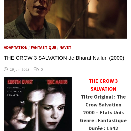
ADAPTATION
/
FANTASTIQUE
/
NAVET
THE CROW 3 SALVATION de Bharat Nalluri (2000)
29 juin 2023
0
THE CROW 3
SALVATION
Titre Original : The
Crow Salvation
2000 – Etats Unis
Genre : Fantastique
Durée : 1h42