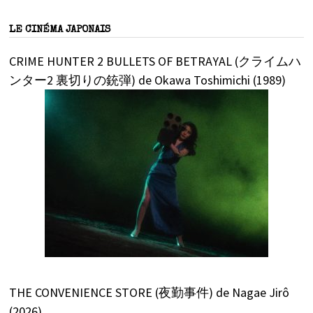
LE CINÉMA JAPONAIS
CRIME HUNTER 2 BULLETS OF BETRAYAL (クライムハ
ンター2 裏切りの銃弾) de Okawa Toshimichi (1989)
THE CONVENIENCE STORE (夜勤事件) de Nagae Jirô
(2026)