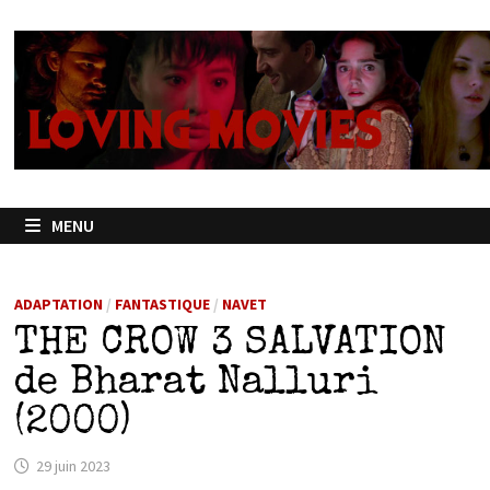
Passer
au
contenu
MENU
ADAPTATION
/
FANTASTIQUE
/
NAVET
THE CROW 3 SALVATION
de Bharat Nalluri
(2000)
29 juin 2023