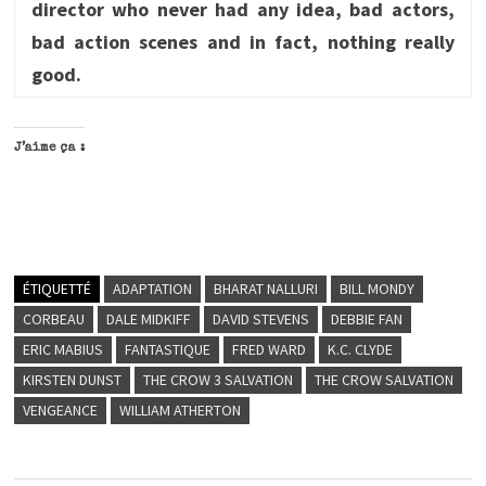
director who never had any idea, bad actors,
bad action scenes and in fact, nothing really
good.
J’aime ça :
ÉTIQUETTÉ
ADAPTATION
BHARAT NALLURI
BILL MONDY
CORBEAU
DALE MIDKIFF
DAVID STEVENS
DEBBIE FAN
ERIC MABIUS
FANTASTIQUE
FRED WARD
K.C. CLYDE
KIRSTEN DUNST
THE CROW 3 SALVATION
THE CROW SALVATION
VENGEANCE
WILLIAM ATHERTON