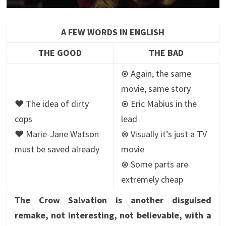
A FEW WORDS IN ENGLISH
THE GOOD
THE BAD
⊗ Again, the same
movie, same story
♥ The idea of dirty
⊗ Eric Mabius in the
cops
lead
♥ Marie-Jane Watson
⊗ Visually it’s just a TV
must be saved already
movie
⊗ Some parts are
extremely cheap
The Crow Salvation is another disguised
remake, not interesting, not believable, with a