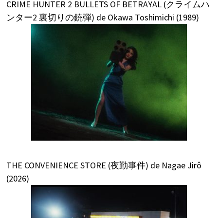
CRIME HUNTER 2 BULLETS OF BETRAYAL (クライムハ
ンター2 裏切りの銃弾) de Okawa Toshimichi (1989)
THE CONVENIENCE STORE (夜勤事件) de Nagae Jirô
(2026)