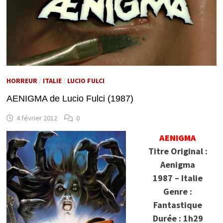
HORREUR
/
ITALIE
/
LUCIO FULCI
AENIGMA de Lucio Fulci (1987)
4 février 2012
0
AENIGMA
Titre Original :
Aenigma
1987 – Italie
Genre :
Fantastique
Durée : 1h29