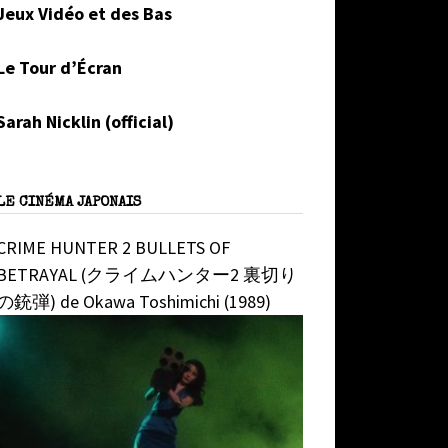
Jeux Vidéo et des Bas
Le Tour d’Écran
Sarah Nicklin (official)
LE CINÉMA JAPONAIS
CRIME HUNTER 2 BULLETS OF
BETRAYAL (クライムハンター2 裏切り
の銃弾) de Okawa Toshimichi (1989)