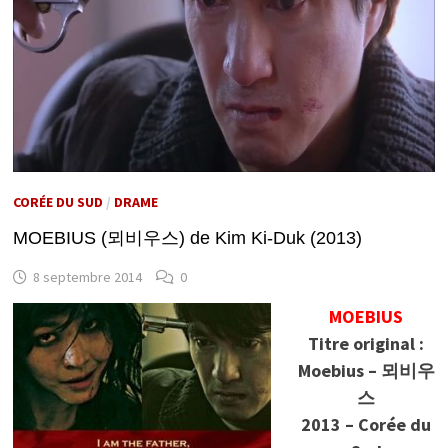
CORÉE DU SUD
/
DRAME
MOEBIUS (뫼비우스) de Kim Ki-Duk (2013)
8 septembre 2014
0
MOEBIUS
Titre original :
Moebius – 뫼비우
스
2013 – Corée du