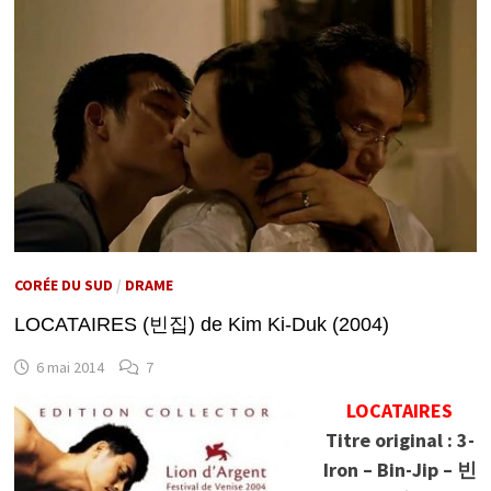
CORÉE DU SUD
/
DRAME
LOCATAIRES (빈집) de Kim Ki-Duk (2004)
6 mai 2014
7
LOCATAIRES
Titre original : 3-
Iron – Bin-Jip – 빈