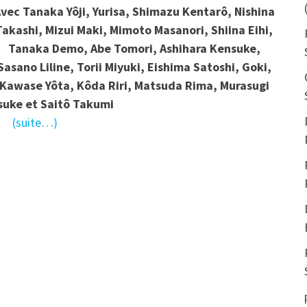
vec Tanaka Yôji, Yurisa, Shimazu Kentarô, Nishina
Takashi, Mizui Maki, Mimoto Masanori, Shiina Eihi,
Tanaka Demo, Abe Tomori, Ashihara Kensuke,
Sasano Liline, Torii Miyuki, Eishima Satoshi, Goki,
Kawase Yôta, Kôda Riri, Matsuda Rima, Murasugi
uke et Saitô Takumi
(suite…)