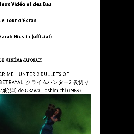
Jeux Vidéo et des Bas
Le Tour d’Écran
Sarah Nicklin (official)
LE CINÉMA JAPONAIS
CRIME HUNTER 2 BULLETS OF
BETRAYAL (クライムハンター2 裏切り
の銃弾) de Okawa Toshimichi (1989)