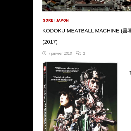
GORE
/
JAPON
KODOKU MEATBALL MACHINE (蠱毒
(2017)
7 janvier 2019
2