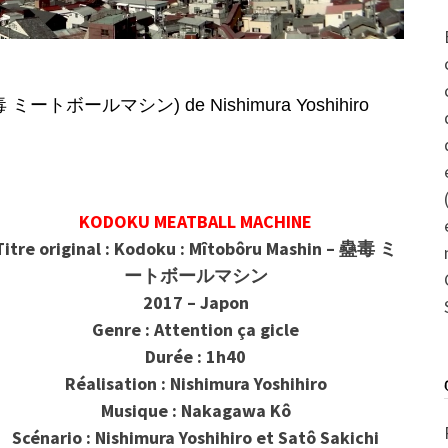
 ミートボールマシン) de Nishimura Yoshihiro
KODOKU MEATBALL MACHINE
Titre original : Kodoku : Mîtobôru Mashin – 蠱毒 ミ
ートボールマシン
2017 – Japon
Genre : Attention ça gicle
Durée : 1h40
Réalisation : Nishimura Yoshihiro
Musique : Nakagawa Kô
Scénario : Nishimura Yoshihiro et Satô Sakichi