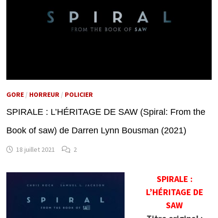
GORE
/
HORREUR
/
POLICIER
SPIRALE : L’HÉRITAGE DE SAW (Spiral: From the
Book of saw) de Darren Lynn Bousman (2021)
18 juillet 2021
2
SPIRALE :
L’HÉRITAGE DE
SAW