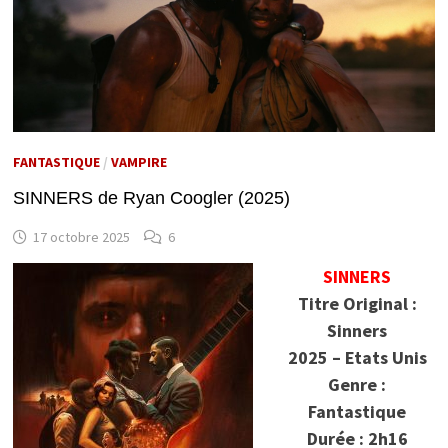
FANTASTIQUE
/
VAMPIRE
SINNERS de Ryan Coogler (2025)
17 octobre 2025
6
SINNERS
Titre Original :
Sinners
2025 – Etats Unis
Genre :
Fantastique
Durée : 2h16