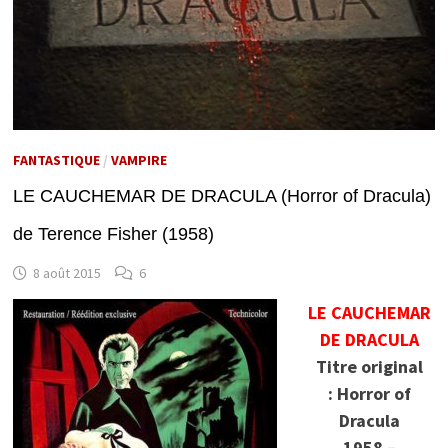
FANTASTIQUE
/
VAMPIRE
LE CAUCHEMAR DE DRACULA (Horror of Dracula)
de Terence Fisher (1958)
8 août 2015
6
LE CAUCHEMAR
DE DRACULA
Titre original
: Horror of
Dracula
1958 –