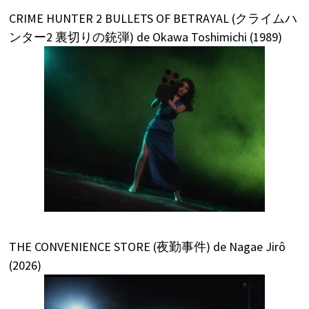
CRIME HUNTER 2 BULLETS OF BETRAYAL (クライムハ
ンター2 裏切りの銃弾) de Okawa Toshimichi (1989)
THE CONVENIENCE STORE (夜勤事件) de Nagae Jirô
(2026)