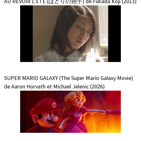
AU REVOIR L’ETE (ほとりの朔子) de Fukada Kôji (2013)
SUPER MARIO GALAXY (The Super Mario Galaxy Movie)
de Aaron Horvath et Michael Jelenic (2026)