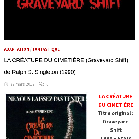
ADAPTATION
/
FANTASTIQUE
LA CRÉATURE DU CIMETIÈRE (Graveyard Shift)
de Ralph S. Singleton (1990)
27 mars 2017
0
LA CRÉATURE
DU CIMETIÈRE
Titre original :
Graveyard
Shift
1990 – Etats