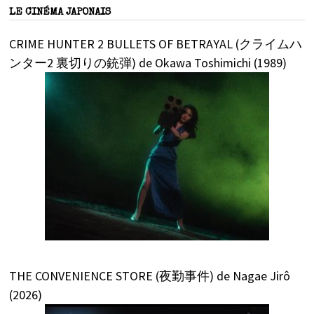
LE CINÉMA JAPONAIS
CRIME HUNTER 2 BULLETS OF BETRAYAL (クライムハ
ンター2 裏切りの銃弾) de Okawa Toshimichi (1989)
THE CONVENIENCE STORE (夜勤事件) de Nagae Jirô
(2026)