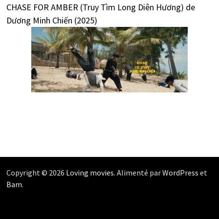
CHASE FOR AMBER (Truy Tìm Long Diên Hương) de
Dương Minh Chiến (2025)
Copyright © 2026
Loving movies
. Alimenté par
WordPress
et
Bam
.