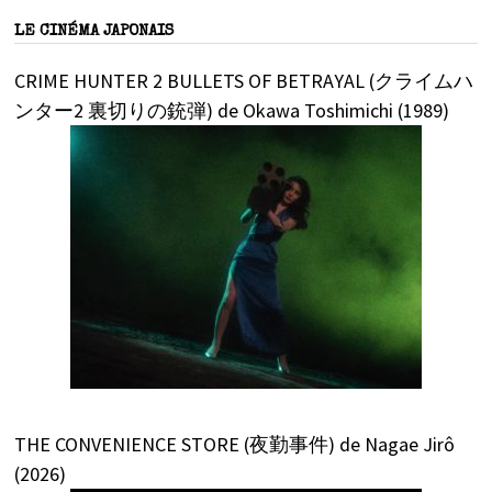
LE CINÉMA JAPONAIS
CRIME HUNTER 2 BULLETS OF BETRAYAL (クライムハ
ンター2 裏切りの銃弾) de Okawa Toshimichi (1989)
THE CONVENIENCE STORE (夜勤事件) de Nagae Jirô
(2026)