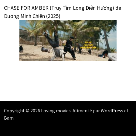
CHASE FOR AMBER (Truy Tìm Long Diên Hương) de
Dương Minh Chiến (2025)
Copyright © 2026
Loving movies
. Alimenté par
WordPress
et
Bam
.