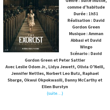
Genre : Suite inutile,
comme d’habitude
Durée : 1h51
Réalisation : David
Gordon Green
Musique : Amman
Abbasi et David
Wingo
Scénario : David
Gordon Green et Peter Sattler
Avec Leslie Odom Jr., Lidya Jewett, Olivia O’Neill,
Jennifer Nettles, Norbert Leo Butz, Raphael
Sbarge, Okwui Okpokwasili, Danny McCarthy et
Ellen Burstyn
(suite…)