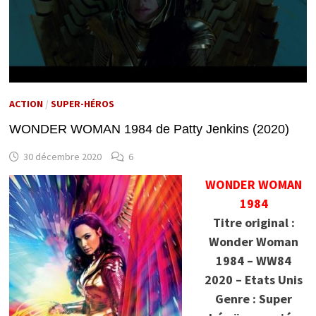
ACTION
/
SUPER-HÉROS
WONDER WOMAN 1984 de Patty Jenkins (2020)
30 décembre 2020
6
WONDER WOMAN
1984
Titre original :
Wonder Woman
1984 – WW84
2020 – Etats Unis
Genre : Super