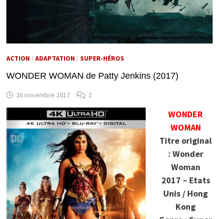
ACTION
/
ADAPTATION
/
SUPER-HÉROS
WONDER WOMAN de Patty Jenkins (2017)
26 novembre 2017
2
WONDER
WOMAN
Titre original
: Wonder
Woman
2017 – Etats
Unis / Hong
Kong