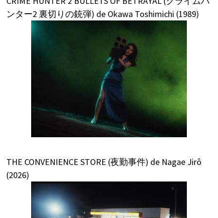
CRIME HUNTER 2 BULLETS OF BETRAYAL (クライムハ
ンター2 裏切りの銃弾) de Okawa Toshimichi (1989)
THE CONVENIENCE STORE (夜勤事件) de Nagae Jirô
(2026)