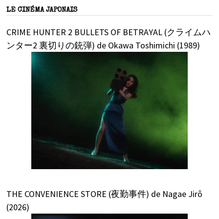
LE CINÉMA JAPONAIS
CRIME HUNTER 2 BULLETS OF BETRAYAL (クライムハ
ンター2 裏切りの銃弾) de Okawa Toshimichi (1989)
THE CONVENIENCE STORE (夜勤事件) de Nagae Jirô
(2026)