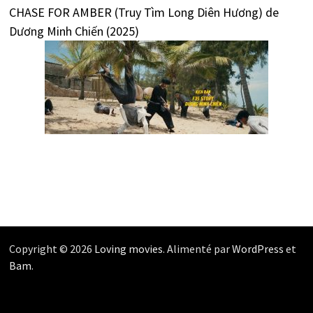
CHASE FOR AMBER (Truy Tìm Long Diên Hương) de
Dương Minh Chiến (2025)
Copyright © 2026
Loving movies
. Alimenté par
WordPress
et
Bam
.