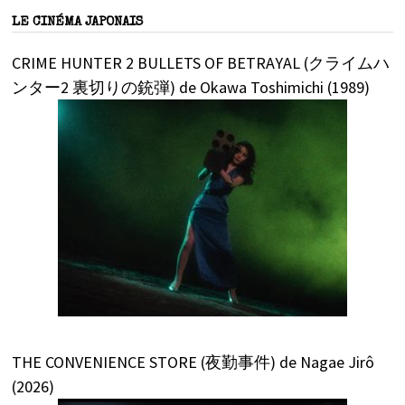
LE CINÉMA JAPONAIS
CRIME HUNTER 2 BULLETS OF BETRAYAL (クライムハ
ンター2 裏切りの銃弾) de Okawa Toshimichi (1989)
THE CONVENIENCE STORE (夜勤事件) de Nagae Jirô
(2026)