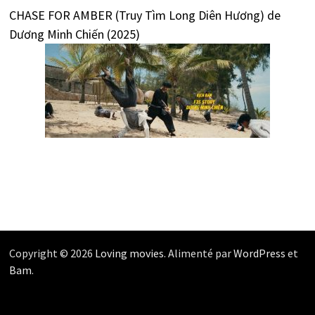
CHASE FOR AMBER (Truy Tìm Long Diên Hương) de
Dương Minh Chiến (2025)
Copyright © 2026
Loving movies
. Alimenté par
WordPress
et
Bam
.