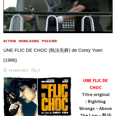
ACTION
/
HONG KONG
/
POLICIER
UNE FLIC DE CHOC (執法先鋒) de Corey Yuen
(1986)
14 août 2013
0
UNE FLIC DE
CHOC
Titre original
: Righting
Wrongs – Above
The Law – 執法