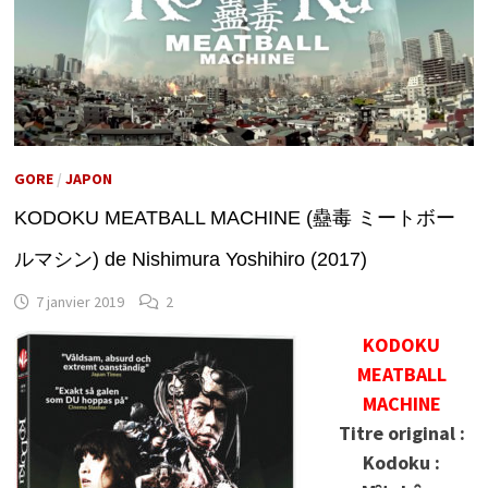
GORE
/
JAPON
KODOKU MEATBALL MACHINE (蠱毒 ミートボー
ルマシン) de Nishimura Yoshihiro (2017)
7 janvier 2019
2
KODOKU
MEATBALL
MACHINE
Titre original :
Kodoku :