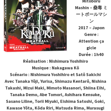
Mîtobôru
Mashin – 蠱毒 ミ
ートボールマシ
ン
2017 – Japon
Genre :
Attention ça
gicle
Durée : 1h40
Réalisation : Nishimura Yoshihiro
Musique : Nakagawa Kô
Scénario : Nishimura Yoshihiro et Satô Sakichi
Avec Tanaka Yôji, Yurisa, Shimazu Kentarô, Nishina
Takashi, Mizui Maki, Mimoto Masanori, Shiina Eihi,
Tanaka Demo, Abe Tomori, Ashihara Kensuke,
Sasano Liline, Torii Miyuki, Eishima Satoshi, Goki,
Kawase Yôta, Kôda Riri, Matsuda Rima, Murasugi