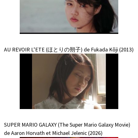
AU REVOIR L’ETE (ほとりの朔子) de Fukada Kôji (2013)
SUPER MARIO GALAXY (The Super Mario Galaxy Movie)
de Aaron Horvath et Michael Jelenic (2026)