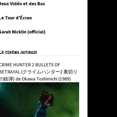
Jeux Vidéo et des Bas
Le Tour d’Écran
Sarah Nicklin (official)
LE CINÉMA JAPONAIS
CRIME HUNTER 2 BULLETS OF
BETRAYAL (クライムハンター2 裏切り
の銃弾) de Okawa Toshimichi (1989)