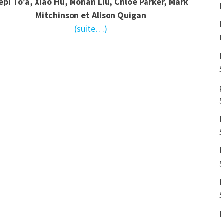
epi To’a, Xiao Hu, Mohan Liu, Chloe Parker, Mark
Mitchinson et Alison Quigan
(suite…)