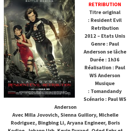
RETRIBUTION
Titre original
: Resident Evil
Retribution
2012 – Etats Unis
Genre : Paul
Anderson se lâche
Durée : 1h36
Réalisation : Paul
WS Anderson
Musique
: Tomandandy
Scénario : Paul WS
Anderson
Avec Milla Jovovich, Sienna Guillory, Michelle
Rodriguez, Bingbing Li, Aryana Engineer, Boris
Kodjoe, Johann Urb, Kevin Durand, Oded Fehr et