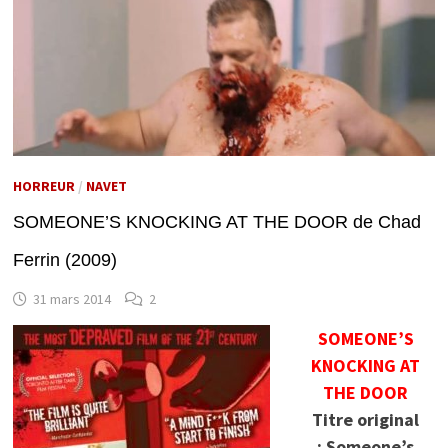
HORREUR
/
NAVET
SOMEONE’S KNOCKING AT THE DOOR de Chad
Ferrin (2009)
31 mars 2014
2
SOMEONE’S
KNOCKING AT
THE DOOR
Titre original
: Someone’s