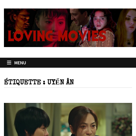
Passer
au
contenu
MENU
ÉTIQUETTE :
UYỂN ÂN