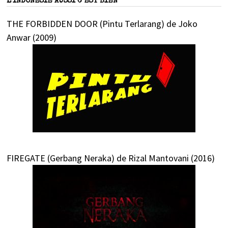
L’INDONÉSIE AUSSI C’EST BIEN
THE FORBIDDEN DOOR (Pintu Terlarang) de Joko
Anwar (2009)
FIREGATE (Gerbang Neraka) de Rizal Mantovani (2016)