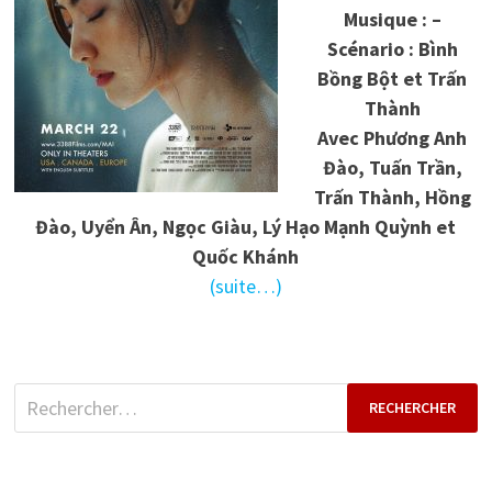
Musique : –
Scénario : Bình
Bồng Bột et Trấn
Thành
Avec Phương Anh
Đào, Tuấn Trần,
Trấn Thành, Hồng
Đào, Uyển Ân, Ngọc Giàu, Lý Hạo Mạnh Quỳnh et
Quốc Khánh
(suite…)
Rechercher :