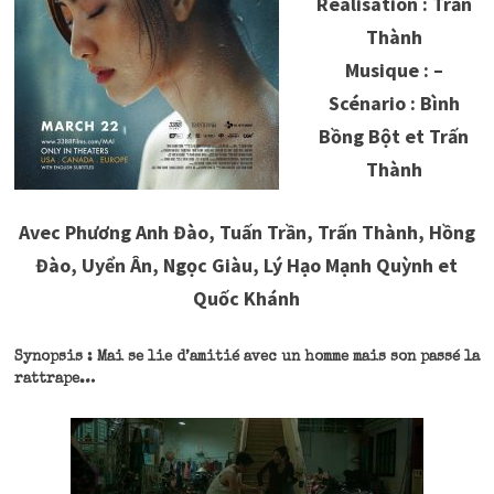
Réalisation : Trấn
Thành
Musique : –
Scénario : Bình
Bồng Bột et Trấn
Thành
Avec Phương Anh Đào, Tuấn Trần, Trấn Thành, Hồng
Đào, Uyển Ân, Ngọc Giàu, Lý Hạo Mạnh Quỳnh et
Quốc Khánh
Synopsis : Mai se lie d’amitié avec un homme mais son passé la
rattrape…