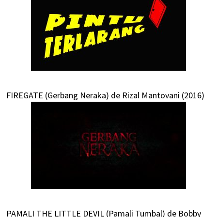
FIREGATE (Gerbang Neraka) de Rizal Mantovani (2016)
PAMALI THE LITTLE DEVIL (Pamali Tumbal) de Bobby