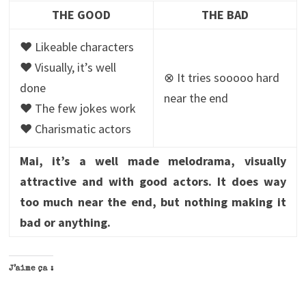
THE GOOD
THE BAD
♥ Likeable characters
♥ Visually, it’s well
⊗ It tries sooooo hard
done
near the end
♥ The few jokes work
♥ Charismatic actors
Mai, it’s a well made melodrama, visually
attractive and with good actors. It does way
too much near the end, but nothing making it
bad or anything.
J’aime ça :