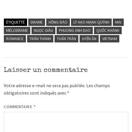
ÉTIQUETTÉ
DRAME
HỒNG ĐÀO
LÝ HẠO MẠNH QUỲNH
MAI
MÉLODRAME
NGỌC GIÀU
PHUONG ANH DAO
QUỐC KHÁNH
ROMANCE
TRẤN THÀNH
TUẤN TRẦN
UYỂN ÂN
VIETNAM
Laisser un commentaire
Votre adresse e-mail ne sera pas publiée.
Les champs
obligatoires sont indiqués avec
*
COMMENTAIRE
*