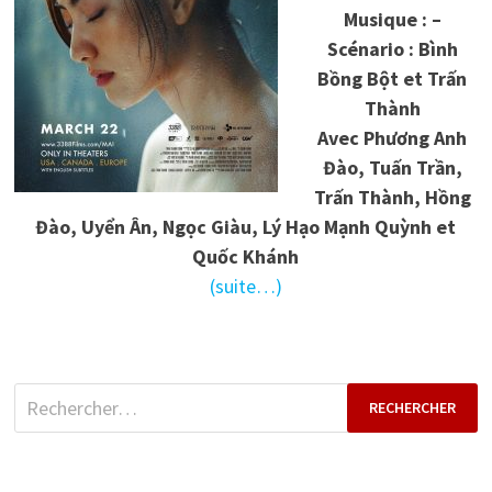
Musique : –
Scénario : Bình
Bồng Bột et Trấn
Thành
Avec Phương Anh
Đào, Tuấn Trần,
Trấn Thành, Hồng
Đào, Uyển Ân, Ngọc Giàu, Lý Hạo Mạnh Quỳnh et
Quốc Khánh
(suite…)
Rechercher :