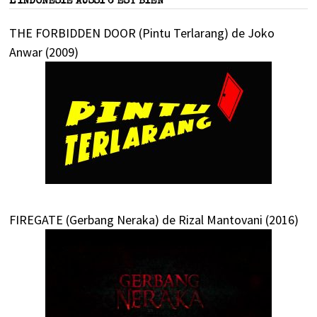
L’INDONÉSIE AUSSI C’EST BIEN
THE FORBIDDEN DOOR (Pintu Terlarang) de Joko
Anwar (2009)
FIREGATE (Gerbang Neraka) de Rizal Mantovani (2016)