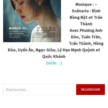
Musique : –
Scénario : Bình
Bồng Bột et Trấn
Thành
Avec Phương Anh
Đào, Tuấn Trần,
Trấn Thành, Hồng
Đào, Uyển Ân, Ngọc Giàu, Lý Hạo Mạnh Quỳnh et
Quốc Khánh
(suite…)
Rechercher :