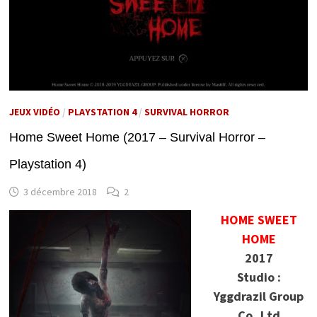
JEUX VIDÉO
/
PLAYSTATION 4
/
SURVIVAL HORROR
Home Sweet Home (2017 – Survival Horror –
Playstation 4)
3 décembre 2018
2
HOME SWEET
HOME
2017
Studio :
Yggdrazil Group
Co.,Ltd